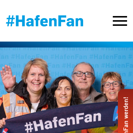
#HafenFan werden!