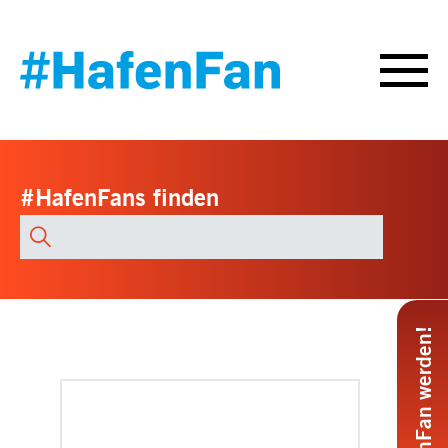
#HafenFans finden
Alle
HafenFans
durchsuchen
#HafenFan werden!