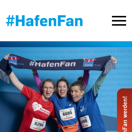
#HafenFan werden!