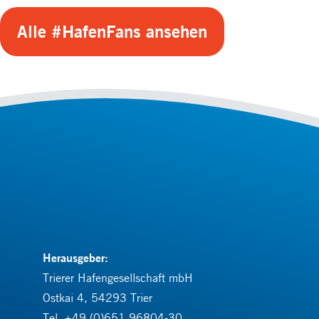
Alle #HafenFans ansehen
Herausgeber:
Trierer Hafengesellschaft mbH
Ostkai 4, 54293 Trier
Tel.
+49 (0)651 96804-30