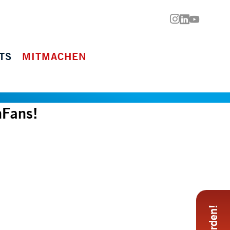



TS
MITMACHEN
nFans!