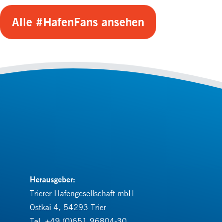
Alle #HafenFans ansehen
Herausgeber:
Trierer Hafengesellschaft mbH
Ostkai 4, 54293 Trier
Tel.
+49 (0)651 96804-30