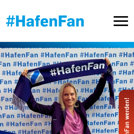
#HafenFan werden!