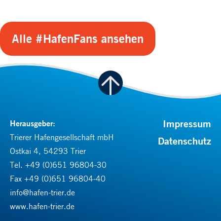
Alle #HafenFans ansehen
Impressum
Herausgeber:
Trierer Hafengesellschaft mbH
Datenschutz
Ostkai 4, 54293 Trier
Tel.
+49 (0)651 96804-30
Fax +49 (0)651 96804-40
info@hafen-trier.de
www.hafen-trier.de