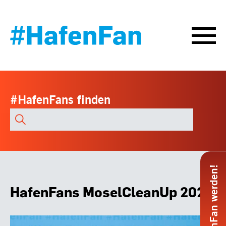
#HafenFans finden
Alle
HafenFans
durchsuchen
#HafenFan werden!
HafenFans MoselCleanUp 2024